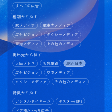
すべての広告
種別から探す
駅メディア
電車内メディア
屋外ビジョン
タクシーメディア
空港メディア
その他のメディア
掲出先から探す
大阪メトロ
阪急電鉄
JR西日本
屋外ビジョン
空港メディア
タクシーメディア
その他のメディア
特徴から探す
デジタルサイネージ
ポスター(SP)
ドア横/中吊り広告