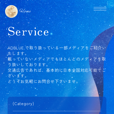
Home
Service
ADBLUE.で取り扱っている一部メディアをご紹介い
たします。
載っていないメディアでもほとんどのメディアを取
り扱いしております。
交通広告であれば、基本的に日本全国対応可能でご
ざいます。
どうぞお気軽にお問合せ下さいませ。
(Category)