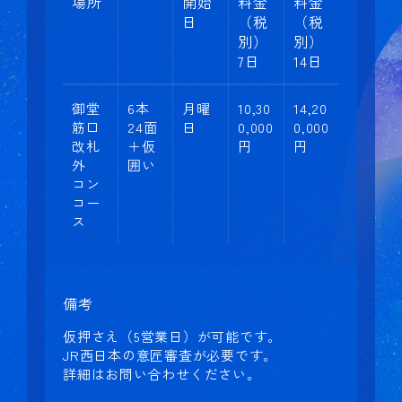
場所
開始
料金
料金
日
（税
（税
別）
別）
7日
14日
御堂
6本
月曜
10,30
14,20
筋口
24面
日
0,000
0,000
改札
＋仮
円
円
外
囲い
コン
コー
ス
備考
仮押さえ（5営業日）が可能です。
JR西日本の意匠審査が必要です。
詳細はお問い合わせください。