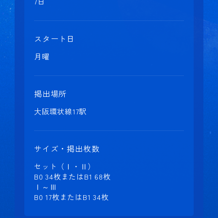
7日
スタート日
月曜
掲出場所
大阪環状線17駅
サイズ・掲出枚数
セット（Ⅰ・Ⅱ）
B0 34枚またはB1 68枚
Ⅰ～Ⅲ
B0 17枚またはB1 34枚