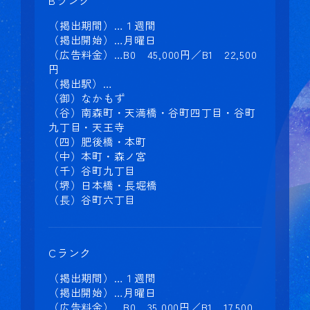
（掲出期間）…１週間
（掲出開始）…月曜日
（広告料金）…B0 45,000円／B1 22,500
円
（掲出駅）…
（御）なかもず
（谷）南森町・天満橋・谷町四丁目・谷町
九丁目・天王寺
（四）肥後橋・本町
（中）本町・森ノ宮
（千）谷町九丁目
（堺）日本橋・長堀橋
（長）谷町六丁目
Cランク
（掲出期間）…１週間
（掲出開始）…月曜日
（広告料金）…B0 35,000円／B1 17,500