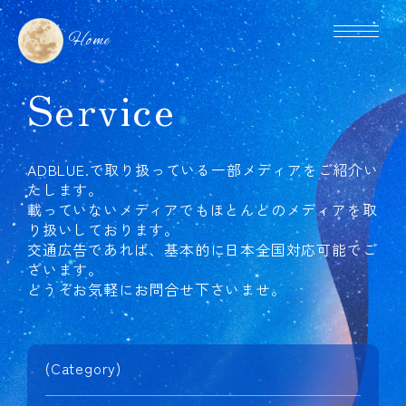
Home
Service
ADBLUE.で取り扱っている一部メディアをご紹介い
たします。
載っていないメディアでもほとんどのメディアを取
り扱いしております。
交通広告であれば、基本的に日本全国対応可能でご
ざいます。
どうぞお気軽にお問合せ下さいませ。
(Category)