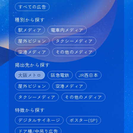
すべての広告
種別から探す
駅メディア
電車内メディア
屋外ビジョン
タクシーメディア
空港メディア
その他のメディア
掲出先から探す
大阪メトロ
阪急電鉄
JR西日本
屋外ビジョン
空港メディア
タクシーメディア
その他のメディア
特徴から探す
デジタルサイネージ
ポスター(SP)
ドア横/中吊り広告