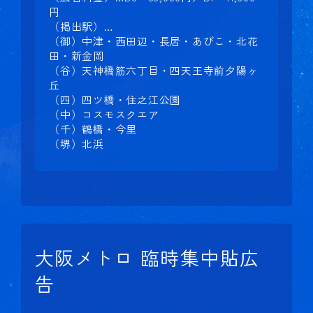
円
（掲出駅）…
（御）中津・西田辺・長居・あびこ・北花
田・新金岡
（谷）天神橋筋六丁目・四天王寺前夕陽ヶ
丘
（四）四ツ橋・住之江公園
（中）コスモスクエア
（千）鶴橋・今里
（堺）北浜
大阪メトロ 臨時集中貼広
告