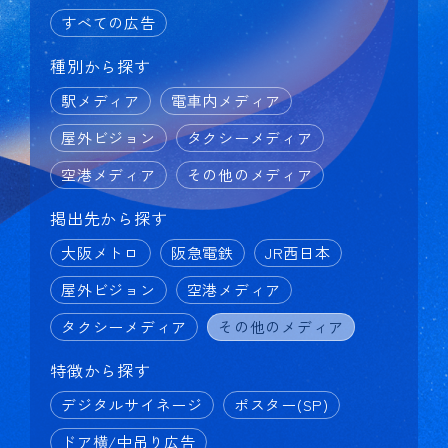
すべての広告
種別から探す
駅メディア
電車内メディア
屋外ビジョン
タクシーメディア
空港メディア
その他のメディア
掲出先から探す
大阪メトロ
阪急電鉄
JR西日本
屋外ビジョン
空港メディア
タクシーメディア
その他のメディア
特徴から探す
デジタルサイネージ
ポスター(SP)
ドア横/中吊り広告